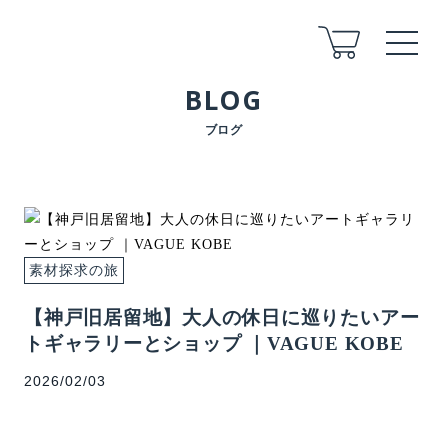
BLOG
ブログ
ABOUT
COMPANY
STAFF
ARCHITECT
素材探求の旅
FLOW
【神戸旧居留地】大人の休日に巡りたいアー
FOR LAND
トギャラリーとショップ ｜VAGUE KOBE
AFTER
2026/02/03
VOICE