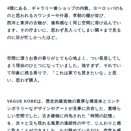
4階にある、ギャラリー兼ショップの内観。ヨーロッパのも
のと思われるカウンターや什器、李朝の棚が並び、
西洋と東洋の古物が、違和感なく同じ空間に溶け込んでい
ます。その佇まいに、思わず見入ってしまい隅々まで見る
のに目が忙しかったほど。
空間に漂うお香の香りがとても心地よく、つい長居してし
まう理由のひとつになっていました。強すぎず、それでい
て印象に残る香りで、「これは家でも焚きたいな」と思
い、思わず購入。
VAGUE KOBEは、歴史的建造物の重厚な構造体とコンテ
ンポラリーなデザインやアートが見事に共存した、素晴ら
しい空間でした。古き建物に内包された「時間の記憶」
を、次々と立ち現れる風景の連続性の中で、じんわりと感
じ取ることができました。ただ眺めているだけ、空気を感