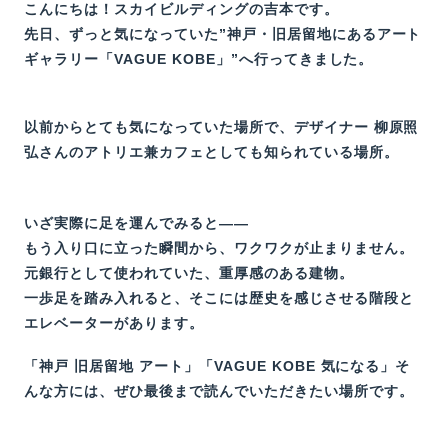
WORKS
こんにちは！スカイビルディングの吉本です。
先日、ずっと気になっていた”神戸・旧居留地にあるアート
EVENT
ギャラリー「VAGUE KOBE」”へ行ってきました。
MODELROOM
BLOG
以前からとても気になっていた場所で、デザイナー 柳原照
弘さんのアトリエ兼カフェとしても知られている場所。
DANCER’S HOME PROJECT
CONTACT
いざ実際に足を運んでみると——
もう入り口に立った瞬間から、ワクワクが止まりません。
元銀行として使われていた、重厚感のある建物。
一歩足を踏み入れると、そこには歴史を感じさせる階段と
エレベーターがあります。
「神戸 旧居留地 アート」「VAGUE KOBE 気になる」そ
んな方には、ぜひ最後まで読んでいただきたい場所です。