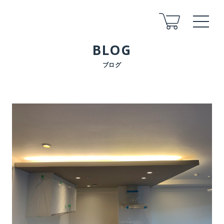
BLOG
ブログ
ABOUT
COMPANY
STAFF
ARCHITECT
FLOW
FOR LAND
AFTER
VOICE