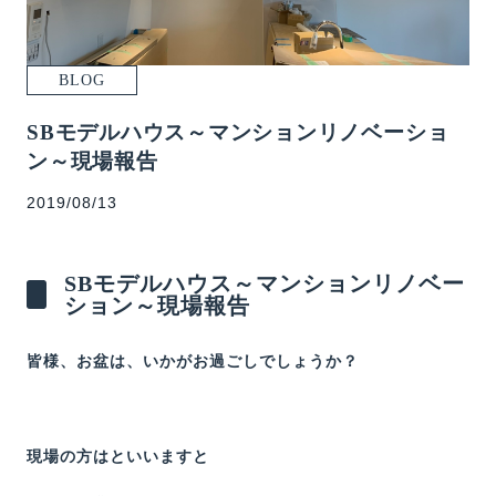
WORKS
EVENT
BLOG
MODELROOM
SBモデルハウス～マンションリノベーショ
BLOG
ン～現場報告
DANCER’S HOME PROJECT
2019/08/13
CONTACT
SBモデルハウス～マンションリノベー
ション～現場報告
皆様、お盆は、いかがお過ごしでしょうか？
現場の方はといいますと