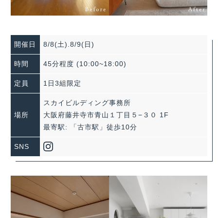
開催日
8/8(土).8/9(日)
時間
45分程度 (10:00~18:00)
定員
1日3組限定
スカイビルディング事務所
場所
大阪府藤井寺市青山１丁目５−３０ 1F
最寄駅: 「古市駅」徒歩10分
SNS