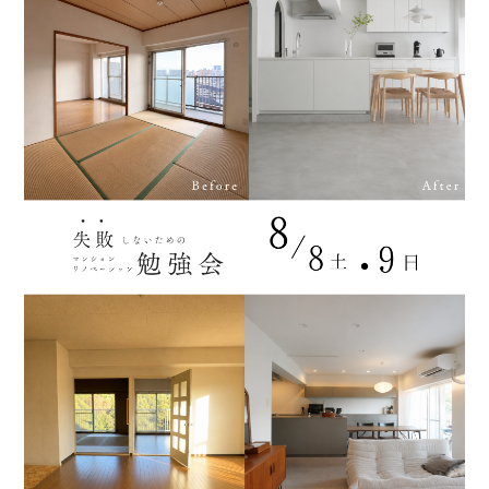
WORKS
EVENT
MODELROOM
BLOG
DANCER’S HOME PROJECT
CONTACT