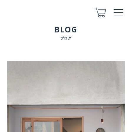
BLOG
ブログ
ABOUT
COMPANY
STAFF
ARCHITECT
FLOW
FOR LAND
AFTER
VOICE