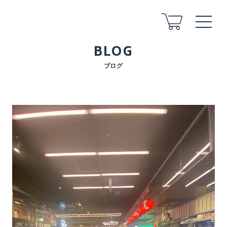
BLOG
ブログ
ABOUT
COMPANY
STAFF
ARCHITECT
FLOW
FOR LAND
AFTER
VOICE