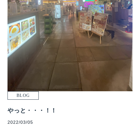
WORKS
EVENT
MODELROOM
BLOG
DANCER’S HOME PROJECT
CONTACT
BLOG
やっと・・・！！
2022/03/05