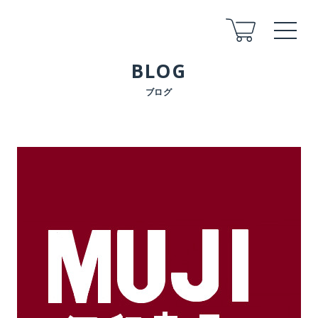
BLOG
ブログ
ABOUT
COMPANY
STAFF
ARCHITECT
FLOW
FOR LAND
AFTER
VOICE