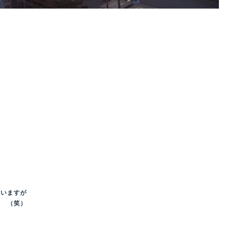
！
思いますが
す （笑）