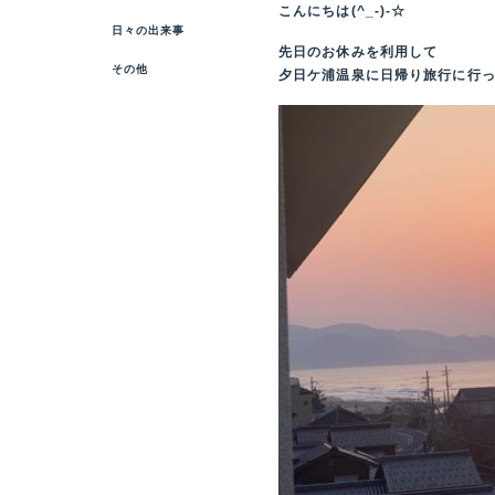
こんにちは(^_-)-☆
日々の出来事
先日のお休みを利用して
その他
夕日ケ浦温泉に日帰り旅行に行