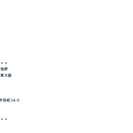
＝＝＝
羽曳野
・東大阪
甲田町16-5
＝＝＝